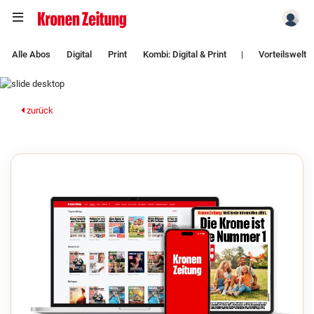
Zum Hauptinhalt springen
Alle Abos
Digital
Print
Kombi: Digital & Print
|
Vorteilswelt
zurück
zurück
weiter