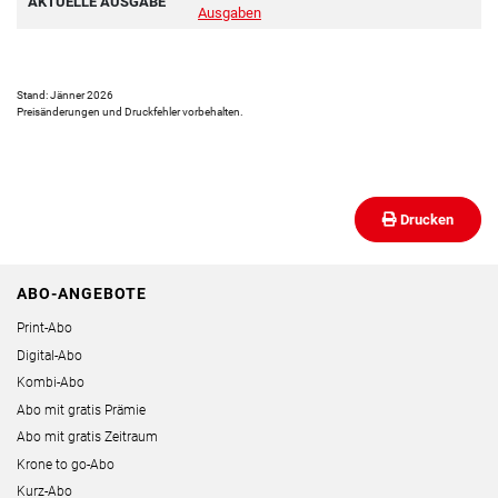
AKTUELLE AUSGABE
Ausgaben
Stand: Jänner 2026
Preisänderungen und Druckfehler vorbehalten.
Drucken
ABO-ANGEBOTE
Print-Abo
Digital-Abo
Kombi-Abo
Abo mit gratis Prämie
Abo mit gratis Zeitraum
Krone to go-Abo
Kurz-Abo