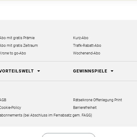
Abo mit gratis Prämie
Kurz-Abo
Abo mit gratis Zeitraum
Trafik-Rabatt-Abo
Krone to go-Abo
Wochenend-Abo
VORTEILSWELT
GEWINNSPIELE
AGB
Rätselkrone Offenlegung Print
Cookie-Policy
Barrierefreiheit
erabonnements (bei Abschluss im Fernabsatz gem. FAGG)