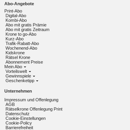
Abo-Angebote
Print-Abo
Digital-Abo
Kombi-Abo
Abo mit gratis Prämie
Abo mit gratis Zeitraum
Krone to go-Abo
Kurz-Abo
Trafik-Rabatt-Abo
Wochenend-Abo
Kidskrone
Rätsel Krone
Abonnement Preise
Mein Abo
Vorteilswelt
Gewinnspiele
Geschenketipp
Unternehmen
Impressum und Offenlegung
AGB
Rätselkrone Offenlegung Print
Datenschutz
Cookie-Einstellungen
Cookie-Policy
Barrierefreiheit