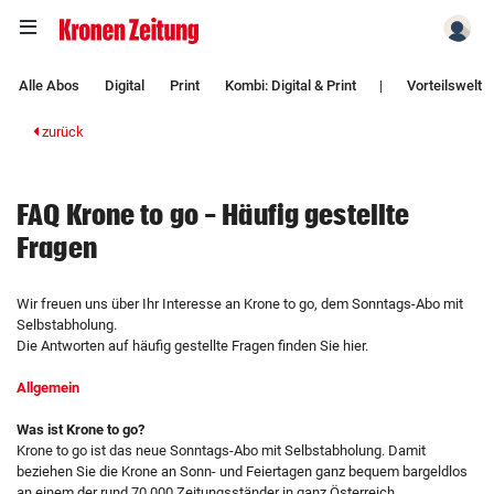
Zum Hauptinhalt springen
Alle Abos
Digital
Print
Kombi: Digital & Print
|
Vorteilswelt
zurück
FAQ Krone to go - Häufig gestellte
Fragen
Wir freuen uns über Ihr Interesse an Krone to go, dem Sonntags-Abo mit
Selbstabholung.
Die Antworten auf häufig gestellte Fragen finden Sie hier.
Allgemein
Was ist Krone to go?
Krone to go ist das neue Sonntags-Abo mit Selbstabholung. Damit
beziehen Sie die Krone an Sonn- und Feiertagen ganz bequem bargeldlos
an einem der rund 70.000 Zeitungsständer in ganz Österreich.