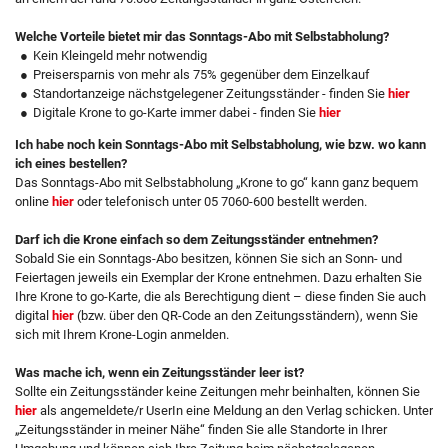
Welche Vorteile bietet mir das Sonntags-Abo mit Selbstabholung?
Kein Kleingeld mehr notwendig
Preisersparnis von mehr als 75% gegenüber dem Einzelkauf
Standortanzeige nächstgelegener Zeitungsständer - finden Sie
hier
Digitale Krone to go-Karte immer dabei - finden Sie
hier
Ich habe noch kein Sonntags-Abo mit Selbstabholung, wie bzw. wo kann
ich eines bestellen?
Das Sonntags-Abo mit Selbstabholung „Krone to go“ kann ganz bequem
online
hier
oder telefonisch unter 05 7060-600 bestellt werden.
Darf ich die Krone einfach so dem Zeitungsständer entnehmen?
Sobald Sie ein Sonntags-Abo besitzen, können Sie sich an Sonn- und
Feiertagen jeweils ein Exemplar der Krone entnehmen. Dazu erhalten Sie
Ihre Krone to go-Karte, die als Berechtigung dient – diese finden Sie auch
digital
hier
(bzw. über den QR-Code an den Zeitungsständern), wenn Sie
sich mit Ihrem Krone-Login anmelden.
Was mache ich, wenn ein Zeitungsständer leer ist?
Sollte ein Zeitungsständer keine Zeitungen mehr beinhalten, können Sie
hier
als angemeldete/r UserIn eine Meldung an den Verlag schicken. Unter
„Zeitungsständer in meiner Nähe“ finden Sie alle Standorte in Ihrer